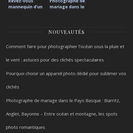
Rêvez-vous
Photographe de
mannequin d’un
mariage dans le
jour en vous
Pays Basque :
offrant une
Biarritz, Anglet,
séance photo
Bayonne – Entre
avec un·e
océan et
NOUVEAUTÉS
professionnel·le
montagne, les
spots photo
Comment faire pour photographier l’océan sous la pluie et
romantiques
le vent : astuces pour des clichés spectaculaires
Pourquoi choisir un appareil photo dédié pour sublimer vos
clichés
Photographe de mariage dans le Pays Basque : Biarritz,
Anglet, Bayonne – Entre océan et montagne, les spots
photo romantiques