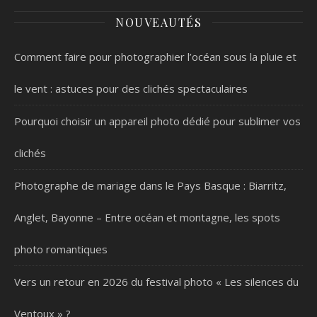
responsable
pour vos
NOUVEAUTÉS
photos et
produits
Comment faire pour photographier l’océan sous la pluie et
personnalisés
le vent : astuces pour des clichés spectaculaires
Pourquoi choisir un appareil photo dédié pour sublimer vos
clichés
Photographe de mariage dans le Pays Basque : Biarritz,
Anglet, Bayonne – Entre océan et montagne, les spots
photo romantiques
Vers un retour en 2026 du festival photo « Les silences du
Ventoux » ?